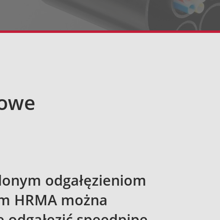
rowe
elonym odgałęzieniom
ym HRMA można
e odgałęzić speedpipe