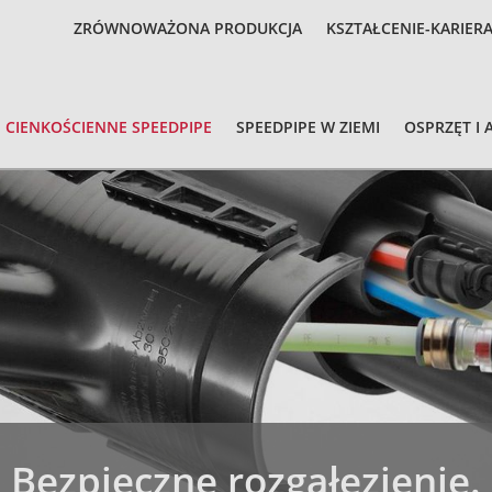
ZRÓWNOWAŻONA PRODUKCJA
KSZTAŁCENIE-KARIER
CIENKOŚCIENNE SPEEDPIPE
SPEEDPIPE W ZIEMI
OSPRZĘT I 
Bezpieczne rozgałęzienie.