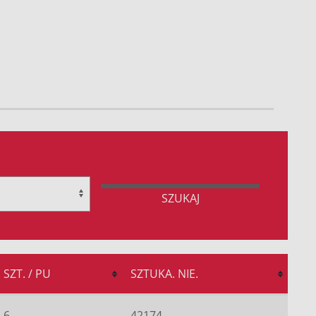
SZUKAJ
SZT. / PU
SZTUKA. NIE.
6
42174