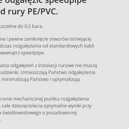
od rury PE/PVC.
zczelne do 0,5 bara.
e i pewne zamknięcie otworów istniejącej
odczas rozgałęziania od standardowych kabli
wewnątrz speedpipe.
nia odgałęzień z instalacji rurowe nie muszą
dzienki. Umieszczają Państwo odgałęzienia
 minimalizują Państwo i optymalizują
hronie mechanicznej punktu rozgałęzienia
całe dziesięciolecia optymalne wyniki przy
a światłowodowego o posadowionej
.