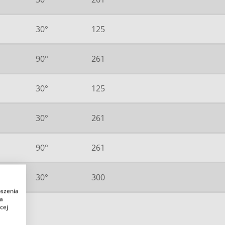
30°
125
90°
261
30°
125
30°
261
90°
261
30°
300
pszenia
ia
cej