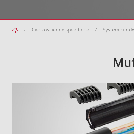
Cienkościenne speedpipe
System rur d
Muf