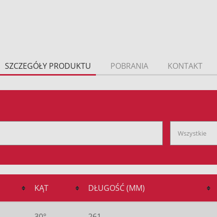
SZCZEGÓŁY PRODUKTU
POBRANIA
KONTAKT
KĄT
DŁUGOŚĆ (MM)
30°
261