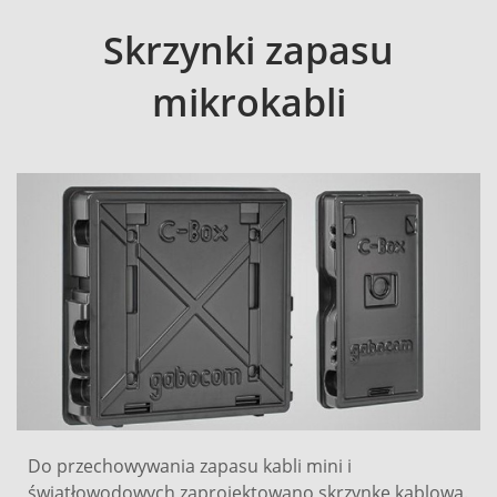
Skrzynki zapasu
mikrokabli
Do przechowywania zapasu kabli mini i
światłowodowych zaprojektowano skrzynkę kablową.