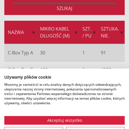
SZUKAJ
MIKRO KABEL
SZT.
SZTUKA.
NAZWA
DŁUGOŚĆ (M)
/ PU
NIE.
C-Box Typ A
30
1
91
C-Box Typ B
120
1
4088
Używamy plików cookie
Możemy je zamieścić w celu analizy danych dotyczących odwiedzających,
ulepszenia naszej strony internetowej, pokazania spersonalizowanych
treści i zapewnienia Państwu wspaniałego doświadczenia na stronie
internetowej. Aby uzyskać więcej informacji na temat plików cookie, których
używamy, otwórz ustawienia.
Akceptuj wszystko