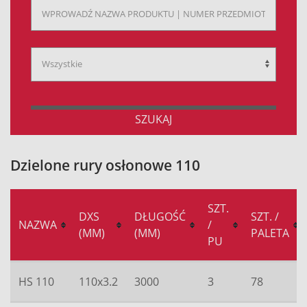
SZUKAJ
Dzielone rury osłonowe 110
SZT.
DXS
DŁUGOŚĆ
SZT. /
NAZWA
/
(MM)
(MM)
PALETA
PU
HS 110
110x3.2
3000
3
78