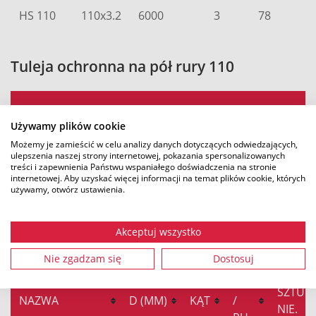
HS 110
110x3.2
6000
3
78
Tuleja ochronna na pół rury 110
SZT.
D
DŁUGOŚĆ
SZTUKA.
Używamy plików cookie
NAZWA
/
(MM)
(MM)
NIE.
PU
Możemy je zamieścić w celu analizy danych dotyczących odwiedzających,
ulepszenia naszej strony internetowej, pokazania spersonalizowanych
treści i zapewnienia Państwu wspaniałego doświadczenia na stronie
internetowej. Aby uzyskać więcej informacji na temat plików cookie, których
HSM 110
110
180
12
7749
używamy, otwórz ustawienia.
Akceptuj wszystko
Gałąź półskorupowa
Nie zgadzam się
Dostosuj
SZT.
SZTUKA
NAZWA
D (MM)
KĄT
/
NIE.