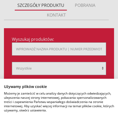
SZCZEGÓŁY PRODUKTU
POBRANIA
KONTAKT
Wyszukaj produktów:
Używamy plików cookie
SZUKAJ
Możemy je zamieścić w celu analizy danych dotyczących odwiedzających,
ulepszenia naszej strony internetowej, pokazania spersonalizowanych
treści i zapewnienia Państwu wspaniałego doświadczenia na stronie
internetowej. Aby uzyskać więcej informacji na temat plików cookie, których
SZT.
używamy, otwórz ustawienia.
D
SZ
NAZWA
/
(MM)
NIE