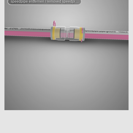
speedpipe entfernen / removed speedpipe