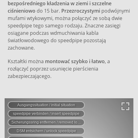
bezpośredniego kładzenia w ziemi i szczelne
ciśnieniowo
do 15 bar.
Przezroczystymi
podwójnymi
mufami wtykowymi, można połączyć ze sobą dwie
speedpipe tego samego rodzaju. Znaczne zasięgi
osiągane podczas wdmuchiwania kabla
światłowodowego do speedpipe pozostają
zachowane.
Kształtki można
montować szybko i łatwo
, a
rozłączyć poprzez usunięcie pierścienia
zabezpieczającego.
Ausgangssituation / initial situation
speedpipe verbinden / insert speedpipe
Sicherungssring entfernen / removed locking ring
DSM entsichern / unlock speedpipe