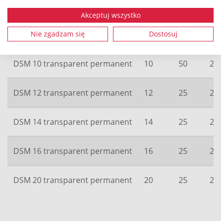
PU
Akceptuj wszystko
DSM 7 transparent permanent
7
50
22
Nie zgadzam się
Dostosuj
DSM 10 transparent permanent
10
50
22
DSM 12 transparent permanent
12
25
22
DSM 14 transparent permanent
14
25
22
DSM 16 transparent permanent
16
25
22
DSM 20 transparent permanent
20
25
22