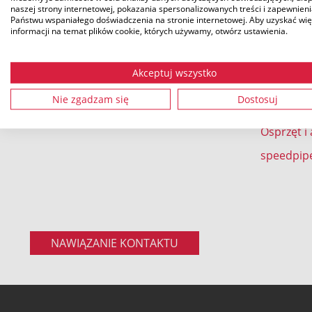
speedpipe
naszej strony internetowej, pokazania spersonalizowanych treści i zapewnien
Państwu wspaniałego doświadczenia na stronie internetowej. Aby uzyskać wię
Cienkośc
Tel.: +49 9962 950-0
informacji na temat plików cookie, których używamy, otwórz ustawienia.
Mikrokana
Fax.: +49 9962 950-202
mikrorur
Akceptuj wszystko
speedpip
Nie zgadzam się
Dostosuj
speedpip
Osprzęt i
speedpip
NAWIĄZANIE KONTAKTU