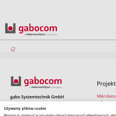
Projek
Mikrokana
gabo Systemtechnik GmbH
mikrorur
a HellermannTyton Company
speedpip
Używamy plików cookie
Am Schaidweg 7
94559 Niederwinkling
Możemy je zamieścić w celu analizy danych dotyczących odwiedzających, ule