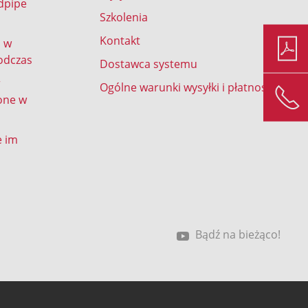
dpipe
Szkolenia
Kontakt
d w
odczas
Dostawca systemu
r
Ogólne warunki wysyłki i płatności
one w
e im
Bądź na bieżąco!