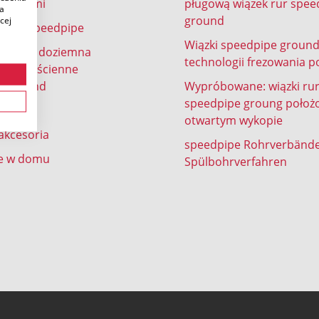
 w ziemi
pługową wiązek rur spee
ia
ground
cej
ienne speedpipe
Wiązki speedpipe groun
lizacja doziemna
technologii frezowania p
y grubościenne
e ground
Wypróbowane: wiązki ru
speedpipe groung położ
e
otwartym wykopie
 akcesoria
speedpipe Rohrverbänd
e w domu
Spülbohrverfahren