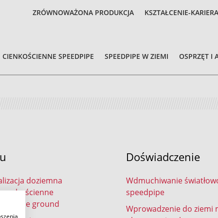
ZRÓWNOWAŻONA PRODUKCJA
KSZTAŁCENIE-KARIER
CIENKOŚCIENNE SPEEDPIPE
SPEEDPIPE W ZIEMI
OSPRZĘT I 
tu
Doświadczenie
lizacja doziemna
Wdmuchiwanie światłow
y grubościenne
speedpipe
e bundle ground
Wprowadzenie do ziemi
pszenia