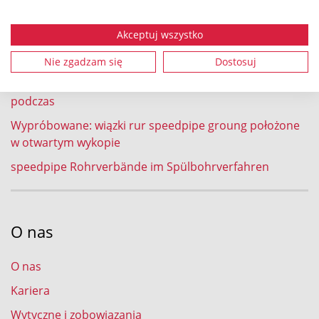
Wdmuchiwanie światłowodu do speedpipe
Akceptuj wszystko
Wprowadzenie do ziemi metodą pługową wiązek rur
speedpipe ground
Nie zgadzam się
Dostosuj
Wiązki speedpipe ground w technologii frezowania
podczas
Wypróbowane: wiązki rur speedpipe groung położone
w otwartym wykopie
speedpipe Rohrverbände im Spülbohrverfahren
O nas
O nas
Kariera
Wytyczne i zobowiązania