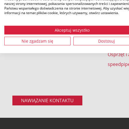
speedpipe
naszej strony internetowej, pokazania spersonalizowanych treści i zapewnien
Państwu wspaniałego doświadczenia na stronie internetowej. Aby uzyskać wię
Cienkośc
Tel.: +49 9962 950-0
informacji na temat plików cookie, których używamy, otwórz ustawienia.
Mikrokana
Fax.: +49 9962 950-202
mikrorur
Akceptuj wszystko
speedpip
Nie zgadzam się
Dostosuj
speedpip
Osprzęt i
speedpip
NAWIĄZANIE KONTAKTU