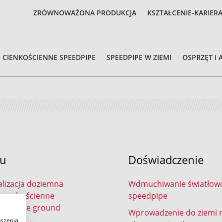
ZRÓWNOWAŻONA PRODUKCJA
KSZTAŁCENIE-KARIER
CIENKOŚCIENNE SPEEDPIPE
SPEEDPIPE W ZIEMI
OSPRZĘT I 
tu
Doświadczenie
lizacja doziemna
Wdmuchiwanie światłow
y grubościenne
speedpipe
e bundle ground
Wprowadzenie do ziemi
pszenia