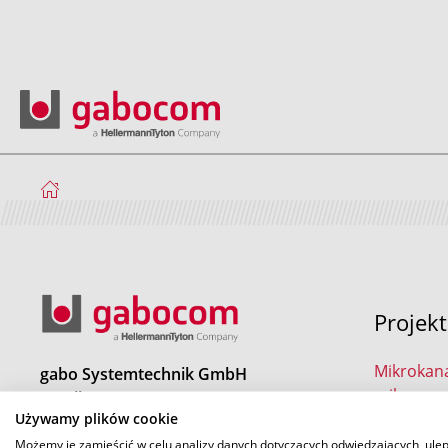
Projek
Mikrokana
gabo Systemtechnik GmbH
mikrorur
a HellermannTyton Company
speedpip
Używamy plików cookie
Am Schaidweg 7
94559 Niederwinkling
Możemy je zamieścić w celu analizy danych dotyczących odwiedzających, ule