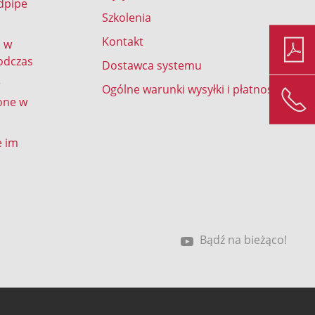
dpipe
Szkolenia
Kontakt
d w
odczas
Dostawca systemu
r
Ogólne warunki wysyłki i płatności
one w
e im
Bądź na bieżąco!