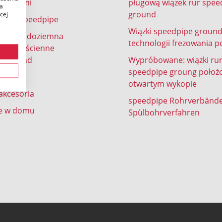
 w ziemi
pługową wiązek rur spee
ia
ground
cej
ienne speedpipe
Wiązki speedpipe groun
lizacja doziemna
technologii frezowania p
y grubościenne
e ground
Wypróbowane: wiązki ru
speedpipe groung położ
e
otwartym wykopie
 akcesoria
speedpipe Rohrverbänd
e w domu
Spülbohrverfahren