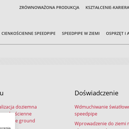
ZRÓWNOWAŻONA PRODUKCJA
KSZTAŁCENIE-KARIER
CIENKOŚCIENNE SPEEDPIPE
SPEEDPIPE W ZIEMI
OSPRZĘT I 
tu
Doświadczenie
lizacja doziemna
Wdmuchiwanie światłow
y grubościenne
speedpipe
e bundle ground
Wprowadzenie do ziemi
pszenia