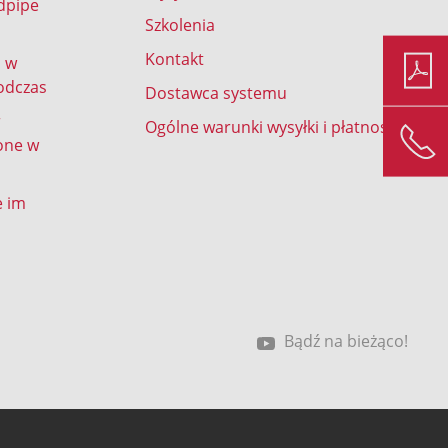
dpipe
Szkolenia
Kontakt
d w
odczas
Dostawca systemu
r
Ogólne warunki wysyłki i płatności
one w
e im
Bądź na bieżąco!