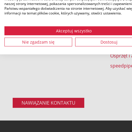
speedpipe
naszej strony internetowej, pokazania spersonalizowanych treści i zapewnien
Państwu wspaniałego doświadczenia na stronie internetowej. Aby uzyskać wię
Cienkośc
Tel.: +49 9962 950-0
informacji na temat plików cookie, których używamy, otwórz ustawienia.
Mikrokana
Fax.: +49 9962 950-202
mikrorur
Akceptuj wszystko
speedpip
Nie zgadzam się
Dostosuj
speedpip
Osprzęt i
speedpip
NAWIĄZANIE KONTAKTU