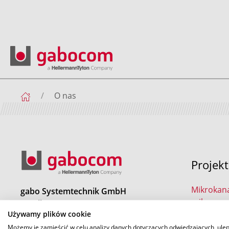
O nas
Projek
Mikrokana
gabo Systemtechnik GmbH
mikrorur
a HellermannTyton Company
speedpip
Używamy plików cookie
Am Schaidweg 7
94559 Niederwinkling
Możemy je zamieścić w celu analizy danych dotyczących odwiedzających, ule