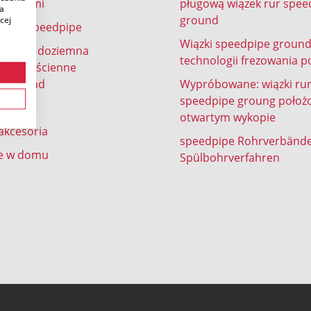
 w ziemi
pługową wiązek rur spee
ia
ground
cej
ienne speedpipe
Wiązki speedpipe groun
lizacja doziemna
technologii frezowania p
y grubościenne
e ground
Wypróbowane: wiązki ru
speedpipe groung położ
e
otwartym wykopie
 akcesoria
speedpipe Rohrverbänd
e w domu
Spülbohrverfahren