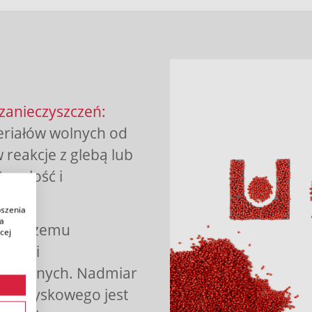
zanieczyszczeń:
eriałów wolnych od
 reakcje z glebą lub
rwałość i
pszenia
ia
i naszemu
cej
dukcji
dukcyjnych. Nadmiar
ia wtryskowego jest