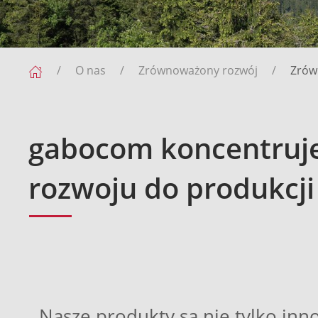
O nas
Zrównoważony rozwój
Zrów
gabocom koncentruje
rozwoju do produkcji
Nasze produkty są nie tylko inn