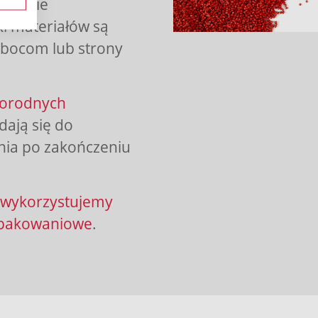
onownie
i materiałów są
bocom lub strony
norodnych
dają się do
nia po zakończeniu
e wykorzystujemy
 opakowaniowe
.