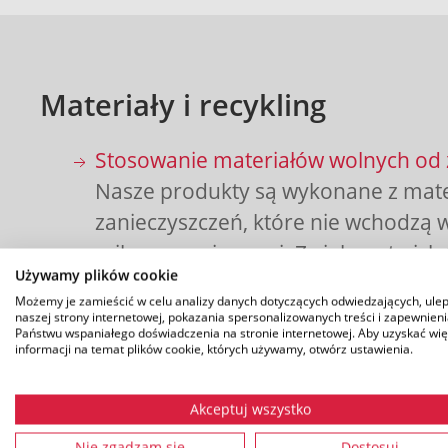
Materiały i recykling
Stosowanie materiałów wolnych od 
Nasze produkty są wykonane z mat
zanieczyszczeń, które nie wchodzą w
mikroorganizmami. Zwiększa to ich t
Używamy plików cookie
bezpieczeństwo.
Możemy je zamieścić w celu analizy danych dotyczących odwiedzających, ule
naszej strony internetowej, pokazania spersonalizowanych treści i zapewnien
Recykling i redukcja odpadów:
Dzięk
Państwu wspaniałego doświadczenia na stronie internetowej. Aby uzyskać wię
informacji na temat plików cookie, których używamy, otwórz ustawienia.
zasobooszczędnemu procesowi pro
minimalizujemy ilość odpadów pro
Akceptuj wszystko
materiału z wytłaczania i formowan
Nie zgadzam się
Dostosuj