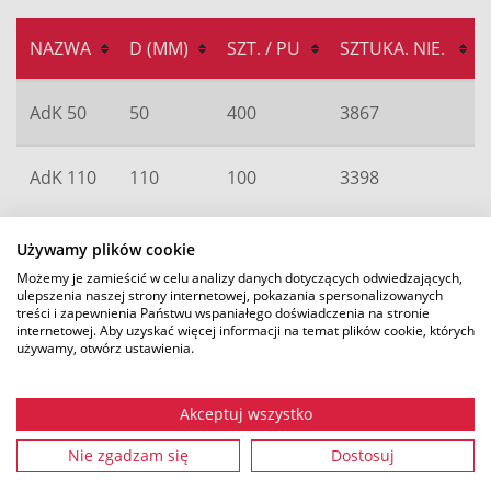
NAZWA
D (MM)
SZT. / PU
SZTUKA. NIE.
AdK 50
50
400
3867
AdK 110
110
100
3398
Używamy plików cookie
Możemy je zamieścić w celu analizy danych dotyczących odwiedzających,
ulepszenia naszej strony internetowej, pokazania spersonalizowanych
treści i zapewnienia Państwu wspaniałego doświadczenia na stronie
internetowej. Aby uzyskać więcej informacji na temat plików cookie, których
używamy, otwórz ustawienia.
Akceptuj wszystko
Nie zgadzam się
Dostosuj
gabo Systemtechnik GmbH