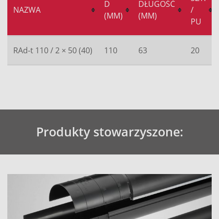
D
DŁUGOŚĆ
NAZWA
/
(MM)
(MM)
PU
RAd-t 110 / 2 × 50 (40)
110
63
20
Produkty stowarzyszone: