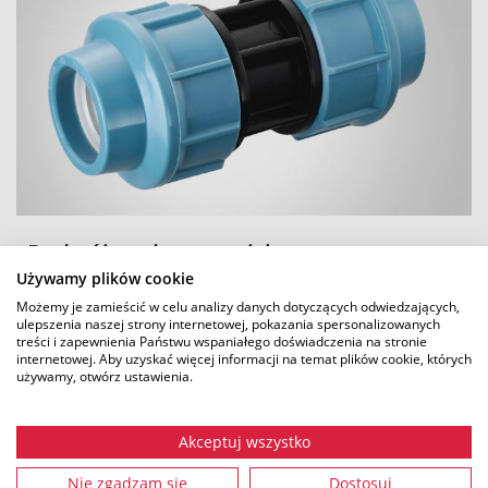
Podwójne złącza zaciskowe
Używamy plików cookie
Możemy je zamieścić w celu analizy danych dotyczących odwiedzających,
DOWIEDZCIE SIĘ WIĘCEJ
ulepszenia naszej strony internetowej, pokazania spersonalizowanych
treści i zapewnienia Państwu wspaniałego doświadczenia na stronie
internetowej. Aby uzyskać więcej informacji na temat plików cookie, których
używamy, otwórz ustawienia.
Akceptuj wszystko
Nie zgadzam się
Dostosuj